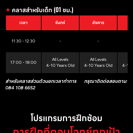
✦
คลาสสำหรับเด็ก (01 ชม.)
เวลา
จันทร์
อังคาร
11:30 - 12:30
-
-
All Levels
All Levels
All
17:00 - 18:00
4-10 Years Old
4-10 Years Old
4-10 
สำหรับคลาสส่วนตัวนอกเวลาทำการ กรุณาติดต่อสอบถาม:
084 108 6652
โปรแกรมการฝึกซ้อม
การฝึกที่ตอบโจทย์ทุกเป้า