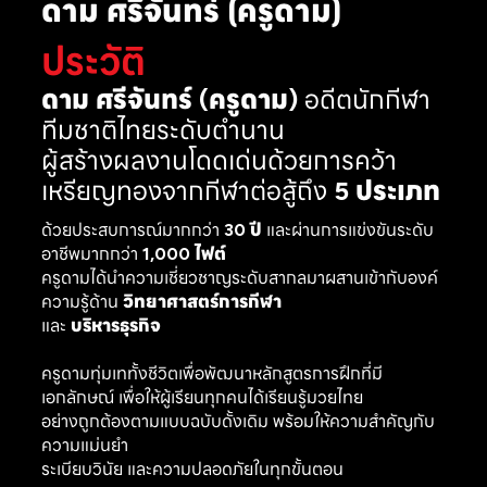
ดาม ศรีจันทร์ (ครูดาม)
ประวัติ
ดาม ศรีจันทร์ (ครูดาม)
อดีตนักกีฬา
ทีมชาติไทยระดับตำนาน
ผู้สร้างผลงานโดดเด่นด้วยการคว้า
เหรียญทองจากกีฬาต่อสู้ถึง
5 ประเภท
ด้วยประสบการณ์มากกว่า
30 ปี
และผ่านการแข่งขันระดับ
อาชีพมากกว่า
1,000 ไฟต์
ครูดามได้นำความเชี่ยวชาญระดับสากลมาผสานเข้ากับองค์
ความรู้ด้าน
วิทยาศาสตร์การกีฬา
และ
บริหารธุรกิจ
ครูดามทุ่มเททั้งชีวิตเพื่อพัฒนาหลักสูตรการฝึกที่มี
เอกลักษณ์ เพื่อให้ผู้เรียนทุกคนได้เรียนรู้มวยไทย
อย่างถูกต้องตามแบบฉบับดั้งเดิม พร้อมให้ความสำคัญกับ
ความแม่นยำ
ระเบียบวินัย และความปลอดภัยในทุกขั้นตอน