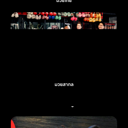
มวยไทย
มวยสากล
คลาสมวยไทยสำหรับเด็ก
คลาสเผาผลาญไขมัน