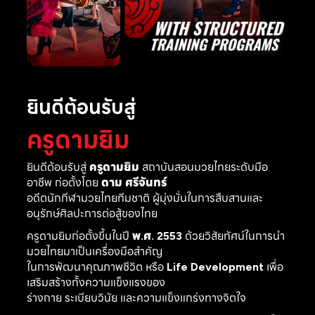
ยินดีต้อนรับสู่
ครูดามยิม
ยินดีต้อนรับสู่
ครูดามยิม
สถาบันสอนมวยไทยระดับมือ
อาชีพ ก่อตั้งโดย
ดาม ศรีจันทร์
อดีตนักกีฬามวยไทยทีมชาติ ผู้มุ่งมั่นในการสืบสานและ
อนุรักษ์ศิลปะการต่อสู้ของไทย
ครูดามยิมก่อตั้งขึ้นในปี
พ.ศ. 2553
ด้วยวิสัยทัศน์ในการนำ
มวยไทยมาเป็นเครื่องมือสำคัญ
ในการพัฒนาคุณภาพชีวิต หรือ
Life Development
เพื่อ
เสริมสร้างทั้งความแข็งแรงของ
ร่างกาย ระเบียบวินัย และความแข็งแกร่งทางจิตใจ