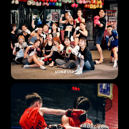
มวยสากล