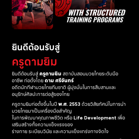
ยินดีต้อนรับสู่
ครูดามยิม
ยินดีต้อนรับสู่
ครูดามยิม
สถาบันสอนมวยไทยระดับมือ
อาชีพ ก่อตั้งโดย
ดาม ศรีจันทร์
อดีตนักกีฬามวยไทยทีมชาติ ผู้มุ่งมั่นในการสืบสานและ
อนุรักษ์ศิลปะการต่อสู้ของไทย
ครูดามยิมก่อตั้งขึ้นในปี
พ.ศ. 2553
ด้วยวิสัยทัศน์ในการนำ
มวยไทยมาเป็นเครื่องมือสำคัญ
ในการพัฒนาคุณภาพชีวิต หรือ
Life Development
เพื่อ
เสริมสร้างทั้งความแข็งแรงของ
ร่างกาย ระเบียบวินัย และความแข็งแกร่งทางจิตใจ