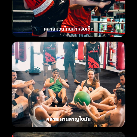
คลาสมวยไทยสำหรับเด็ก
คลาสเผาผลาญไขมัน