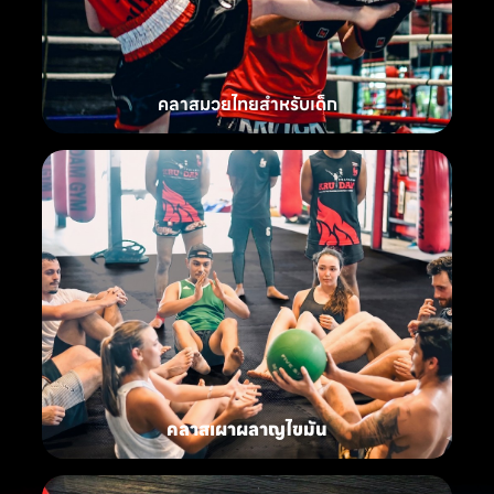
คลาสมวยไทยสำหรับเด็ก
คลาสเผาผลาญไขมัน