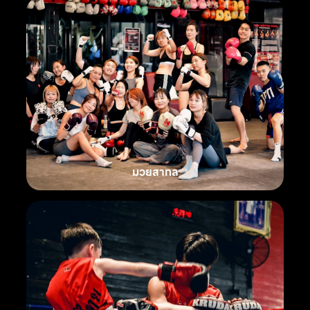
มวยสากล