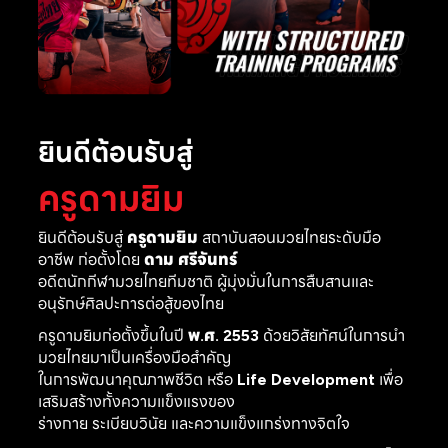
ยินดีต้อนรับสู่
ครูดามยิม
ยินดีต้อนรับสู่
ครูดามยิม
สถาบันสอนมวยไทยระดับมือ
อาชีพ ก่อตั้งโดย
ดาม ศรีจันทร์
อดีตนักกีฬามวยไทยทีมชาติ ผู้มุ่งมั่นในการสืบสานและ
อนุรักษ์ศิลปะการต่อสู้ของไทย
ครูดามยิมก่อตั้งขึ้นในปี
พ.ศ. 2553
ด้วยวิสัยทัศน์ในการนำ
มวยไทยมาเป็นเครื่องมือสำคัญ
ในการพัฒนาคุณภาพชีวิต หรือ
Life Development
เพื่อ
เสริมสร้างทั้งความแข็งแรงของ
ร่างกาย ระเบียบวินัย และความแข็งแกร่งทางจิตใจ