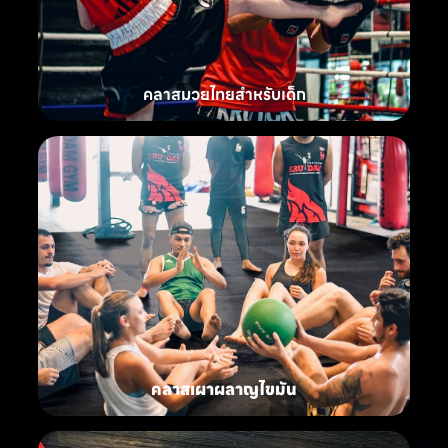
คลาสมวยไทยสำหรับเด็ก
คลาสเผาผลาญไขมัน