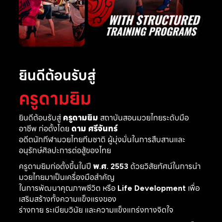
ยินดีต้อนรับสู่
ครูดามยิม
ยินดีต้อนรับสู่
ครูดามยิม
สถาบันสอนมวยไทยระดับมือ
อาชีพ ก่อตั้งโดย
ดาม ศรีจันทร์
อดีตนักกีฬามวยไทยทีมชาติ ผู้มุ่งมั่นในการสืบสานและ
อนุรักษ์ศิลปะการต่อสู้ของไทย
ครูดามยิมก่อตั้งขึ้นในปี
พ.ศ. 2553
ด้วยวิสัยทัศน์ในการนำ
มวยไทยมาเป็นเครื่องมือสำคัญ
ในการพัฒนาคุณภาพชีวิต หรือ
Life Development
เพื่อ
เสริมสร้างทั้งความแข็งแรงของ
ร่างกาย ระเบียบวินัย และความแข็งแกร่งทางจิตใจ