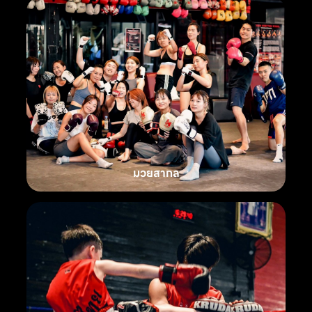
มวยสากล