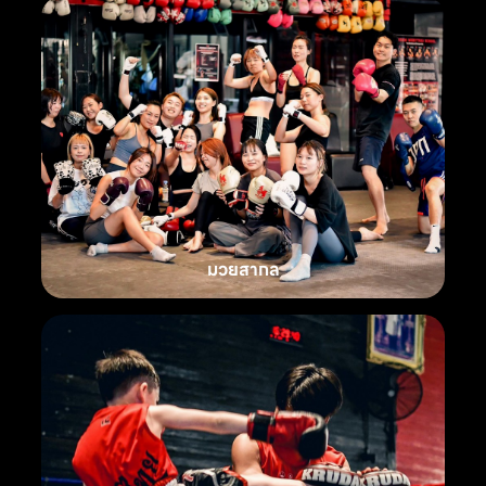
มวยสากล