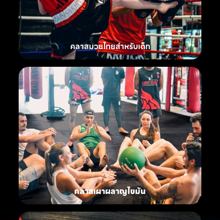
คลาสมวยไทยสำหรับเด็ก
คลาสเผาผลาญไขมัน