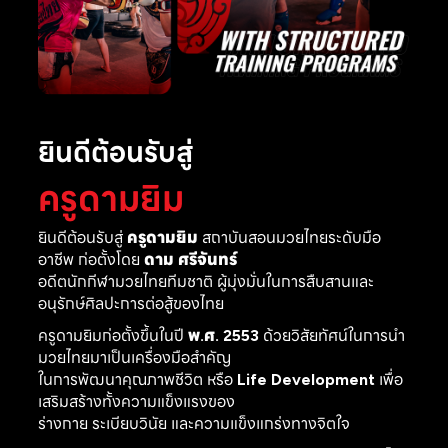
ยินดีต้อนรับสู่
ครูดามยิม
ยินดีต้อนรับสู่
ครูดามยิม
สถาบันสอนมวยไทยระดับมือ
อาชีพ ก่อตั้งโดย
ดาม ศรีจันทร์
อดีตนักกีฬามวยไทยทีมชาติ ผู้มุ่งมั่นในการสืบสานและ
อนุรักษ์ศิลปะการต่อสู้ของไทย
ครูดามยิมก่อตั้งขึ้นในปี
พ.ศ. 2553
ด้วยวิสัยทัศน์ในการนำ
มวยไทยมาเป็นเครื่องมือสำคัญ
ในการพัฒนาคุณภาพชีวิต หรือ
Life Development
เพื่อ
เสริมสร้างทั้งความแข็งแรงของ
ร่างกาย ระเบียบวินัย และความแข็งแกร่งทางจิตใจ