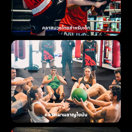
คลาสมวยไทยสำหรับเด็ก
คลาสเผาผลาญไขมัน