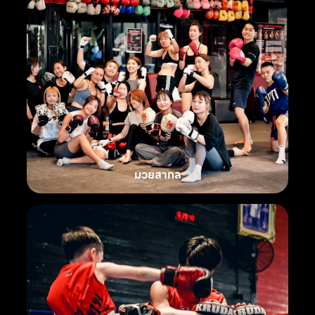
มวยสากล