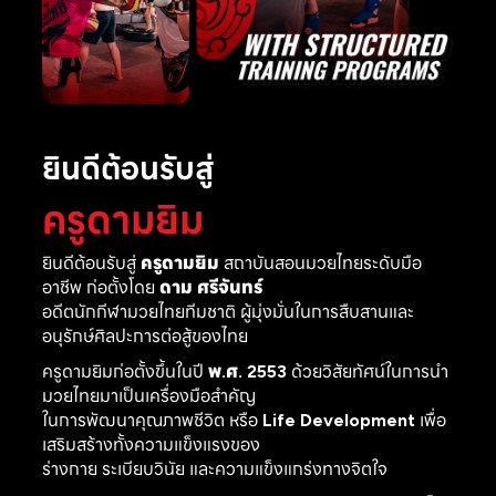
ยินดีต้อนรับสู่
ครูดามยิม
ยินดีต้อนรับสู่
ครูดามยิม
สถาบันสอนมวยไทยระดับมือ
อาชีพ ก่อตั้งโดย
ดาม ศรีจันทร์
อดีตนักกีฬามวยไทยทีมชาติ ผู้มุ่งมั่นในการสืบสานและ
อนุรักษ์ศิลปะการต่อสู้ของไทย
ครูดามยิมก่อตั้งขึ้นในปี
พ.ศ. 2553
ด้วยวิสัยทัศน์ในการนำ
มวยไทยมาเป็นเครื่องมือสำคัญ
ในการพัฒนาคุณภาพชีวิต หรือ
Life Development
เพื่อ
เสริมสร้างทั้งความแข็งแรงของ
ร่างกาย ระเบียบวินัย และความแข็งแกร่งทางจิตใจ