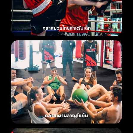
คลาสมวยไทยสำหรับเด็ก
คลาสเผาผลาญไขมัน