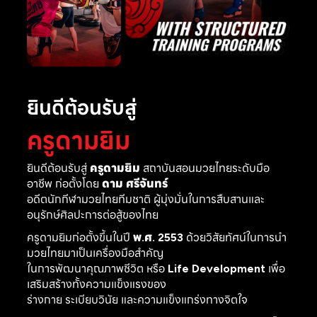
ยินดีต้อนรับสู่
ครูดามยิม
ยินดีต้อนรับสู่
ครูดามยิม
สถาบันสอนมวยไทยระดับมือ
อาชีพ ก่อตั้งโดย
ดาม ศรีจันทร์
อดีตนักกีฬามวยไทยทีมชาติ ผู้มุ่งมั่นในการสืบสานและ
อนุรักษ์ศิลปะการต่อสู้ของไทย
ครูดามยิมก่อตั้งขึ้นในปี
พ.ศ. 2553
ด้วยวิสัยทัศน์ในการนำ
มวยไทยมาเป็นเครื่องมือสำคัญ
ในการพัฒนาคุณภาพชีวิต หรือ
Life Development
เพื่อ
เสริมสร้างทั้งความแข็งแรงของ
ร่างกาย ระเบียบวินัย และความแข็งแกร่งทางจิตใจ