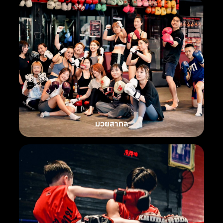
มวยสากล