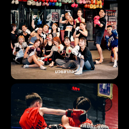
มวยสากล