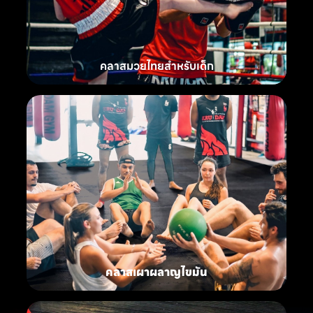
คลาสมวยไทยสำหรับเด็ก
คลาสเผาผลาญไขมัน