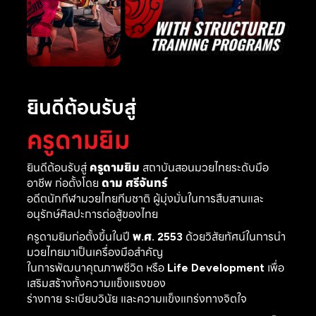
ยินดีต้อนรับสู่
ครูดามยิม
ยินดีต้อนรับสู่
ครูดามยิม
สถาบันสอนมวยไทยระดับมือ
อาชีพ ก่อตั้งโดย
ดาม ศรีจันทร์
อดีตนักกีฬามวยไทยทีมชาติ ผู้มุ่งมั่นในการสืบสานและ
อนุรักษ์ศิลปะการต่อสู้ของไทย
ครูดามยิมก่อตั้งขึ้นในปี
พ.ศ. 2553
ด้วยวิสัยทัศน์ในการนำ
มวยไทยมาเป็นเครื่องมือสำคัญ
ในการพัฒนาคุณภาพชีวิต หรือ
Life Development
เพื่อ
เสริมสร้างทั้งความแข็งแรงของ
ร่างกาย ระเบียบวินัย และความแข็งแกร่งทางจิตใจ