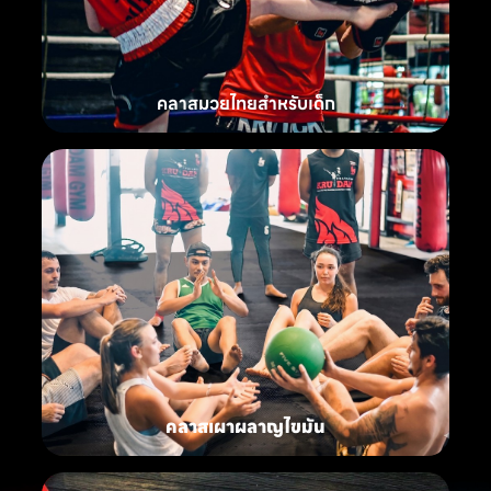
คลาสมวยไทยสำหรับเด็ก
คลาสเผาผลาญไขมัน