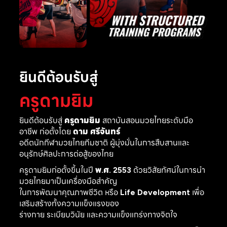
ยินดีต้อนรับสู่
ครูดามยิม
ยินดีต้อนรับสู่
ครูดามยิม
สถาบันสอนมวยไทยระดับมือ
อาชีพ ก่อตั้งโดย
ดาม ศรีจันทร์
อดีตนักกีฬามวยไทยทีมชาติ ผู้มุ่งมั่นในการสืบสานและ
อนุรักษ์ศิลปะการต่อสู้ของไทย
ครูดามยิมก่อตั้งขึ้นในปี
พ.ศ. 2553
ด้วยวิสัยทัศน์ในการนำ
มวยไทยมาเป็นเครื่องมือสำคัญ
ในการพัฒนาคุณภาพชีวิต หรือ
Life Development
เพื่อ
เสริมสร้างทั้งความแข็งแรงของ
ร่างกาย ระเบียบวินัย และความแข็งแกร่งทางจิตใจ