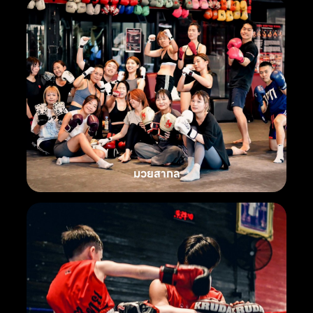
มวยสากล