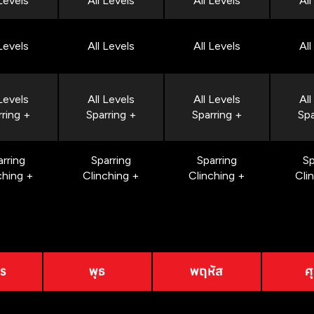
 Levels
All Levels
All Levels
All
 Levels
All Levels
All Levels
All
 Levels
All Levels
All Levels
All
rring +
Sparring +
Sparring +
Spa
arring
Sparring
Sparring
Sp
ching +
Clinching +
Clinching +
Cli
าร
พุธ
พฤหัส
ศุ