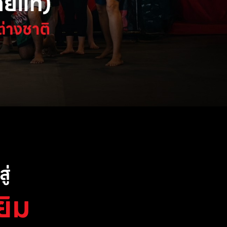
ู่
ยิม