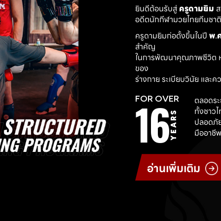
ยินดีต้อนรับสู่ 
ครูดามยิม
 
อดีตนักกีฬามวยไทยทีมชาติ ผ
ครูดามยิมก่อตั้งขึ้นในปี 
พ.ศ
สำคัญ
ในการพัฒนาคุณภาพชีวิต ห
ของ
ร่างกาย ระเบียบวินัย และค
16
FOR OVER
ตลอดระย
ทั้งชาว
YEARS
ปลอดภัย
มืออาชีพ
อ่านเพิ่มเติม