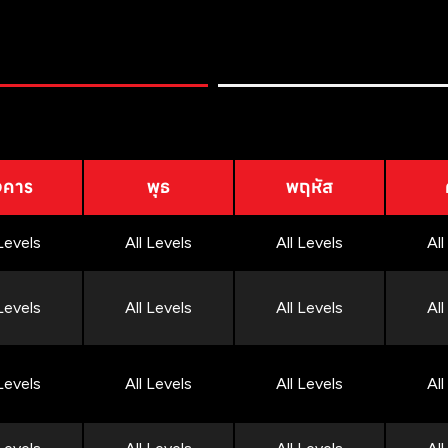
งคาร
พุธ
พฤหัส
 Levels
All Levels
All Levels
All
 Levels
All Levels
All Levels
All
 Levels
All Levels
All Levels
All