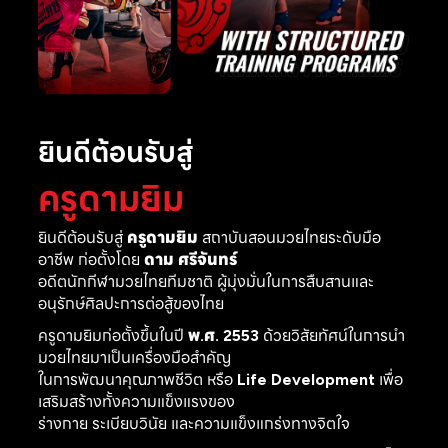
ยินดีต้อนรับสู่
ครูดามยิม
ยินดีต้อนรับสู่
ครูดามยิม
สถาบันสอนมวยไทยระดับมือ
อาชีพ ก่อตั้งโดย
ดาม ศรีจันทร์
อดีตนักกีฬามวยไทยทีมชาติ ผู้มุ่งมั่นในการสืบสานและ
อนุรักษ์ศิลปะการต่อสู้ของไทย
ครูดามยิมก่อตั้งขึ้นในปี
พ.ศ. 2553
ด้วยวิสัยทัศน์ในการนำ
มวยไทยมาเป็นเครื่องมือสำคัญ
ในการพัฒนาคุณภาพชีวิต หรือ
Life Development
เพื่อ
เสริมสร้างทั้งความแข็งแรงของ
ร่างกาย ระเบียบวินัย และความแข็งแกร่งทางจิตใจ