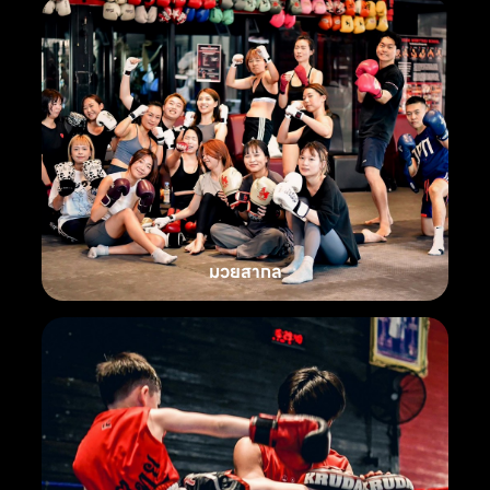
มวยสากล