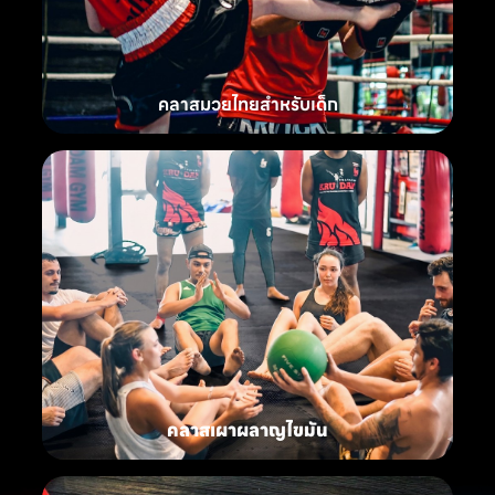
คลาสมวยไทยสำหรับเด็ก
คลาสเผาผลาญไขมัน