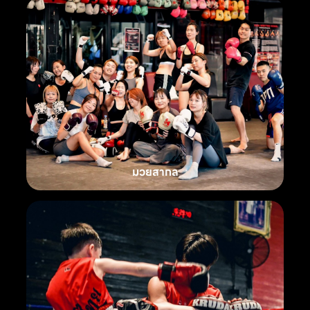
มวยสากล