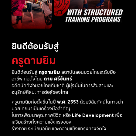
ยินดีต้อนรับสู่
ครูดามยิม
ยินดีต้อนรับสู่
ครูดามยิม
สถาบันสอนมวยไทยระดับมือ
อาชีพ ก่อตั้งโดย
ดาม ศรีจันทร์
อดีตนักกีฬามวยไทยทีมชาติ ผู้มุ่งมั่นในการสืบสานและ
อนุรักษ์ศิลปะการต่อสู้ของไทย
ครูดามยิมก่อตั้งขึ้นในปี
พ.ศ. 2553
ด้วยวิสัยทัศน์ในการนำ
มวยไทยมาเป็นเครื่องมือสำคัญ
ในการพัฒนาคุณภาพชีวิต หรือ
Life Development
เพื่อ
เสริมสร้างทั้งความแข็งแรงของ
ร่างกาย ระเบียบวินัย และความแข็งแกร่งทางจิตใจ