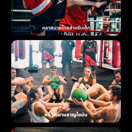
คลาสมวยไทยสำหรับเด็ก
คลาสเผาผลาญไขมัน