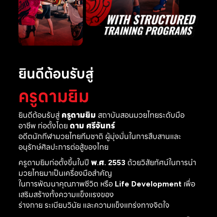
ยินดีต้อนรับสู่
ครูดามยิม
ยินดีต้อนรับสู่
ครูดามยิม
สถาบันสอนมวยไทยระดับมือ
อาชีพ ก่อตั้งโดย
ดาม ศรีจันทร์
อดีตนักกีฬามวยไทยทีมชาติ ผู้มุ่งมั่นในการสืบสานและ
อนุรักษ์ศิลปะการต่อสู้ของไทย
ครูดามยิมก่อตั้งขึ้นในปี
พ.ศ. 2553
ด้วยวิสัยทัศน์ในการนำ
มวยไทยมาเป็นเครื่องมือสำคัญ
ในการพัฒนาคุณภาพชีวิต หรือ
Life Development
เพื่อ
เสริมสร้างทั้งความแข็งแรงของ
ร่างกาย ระเบียบวินัย และความแข็งแกร่งทางจิตใจ