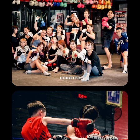
มวยสากล