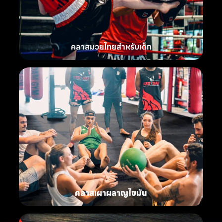
คลาสมวยไทยสำหรับเด็ก
คลาสเผาผลาญไขมัน