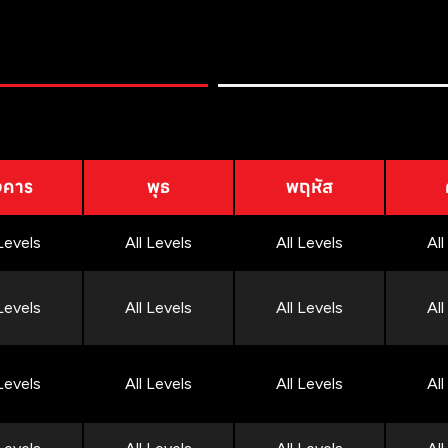
งคาร
พุธ
พฤหัส
 Levels
All Levels
All Levels
All
 Levels
All Levels
All Levels
All
 Levels
All Levels
All Levels
All