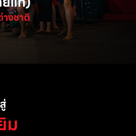
ู่
ยิม