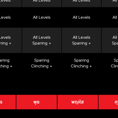
 Levels
All Levels
All Levels
All
 Levels
All Levels
All Levels
All
 Levels
All Levels
All Levels
All
rring +
Sparring +
Sparring +
Spa
arring
Sparring
Sparring
Sp
ching +
Clinching +
Clinching +
Cli
าร
พุธ
พฤหัส
ศุ