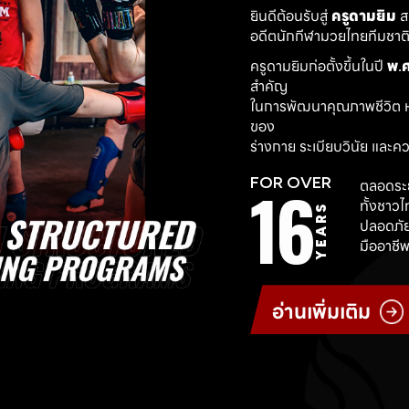
ยินดีต้อนรับสู่ 
ครูดามยิม
 
อดีตนักกีฬามวยไทยทีมชาติ ผ
ครูดามยิมก่อตั้งขึ้นในปี 
พ.ศ
สำคัญ
ในการพัฒนาคุณภาพชีวิต ห
ของ
ร่างกาย ระเบียบวินัย และค
16
FOR OVER
ตลอดระย
ทั้งชาว
YEARS
ปลอดภัย
มืออาชีพ
อ่านเพิ่มเติม