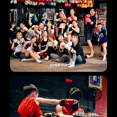
มวยสากล