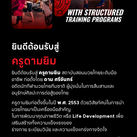
ยินดีต้อนรับสู่
ครูดามยิม
ยินดีต้อนรับสู่
ครูดามยิม
สถาบันสอนมวยไทยระดับมือ
อาชีพ ก่อตั้งโดย
ดาม ศรีจันทร์
อดีตนักกีฬามวยไทยทีมชาติ ผู้มุ่งมั่นในการสืบสานและ
อนุรักษ์ศิลปะการต่อสู้ของไทย
ครูดามยิมก่อตั้งขึ้นในปี
พ.ศ. 2553
ด้วยวิสัยทัศน์ในการนำ
มวยไทยมาเป็นเครื่องมือสำคัญ
ในการพัฒนาคุณภาพชีวิต หรือ
Life Development
เพื่อ
เสริมสร้างทั้งความแข็งแรงของ
ร่างกาย ระเบียบวินัย และความแข็งแกร่งทางจิตใจ