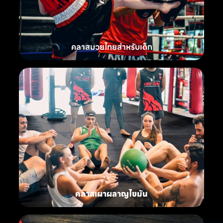
คลาสมวยไทยสำหรับเด็ก
คลาสเผาผลาญไขมัน