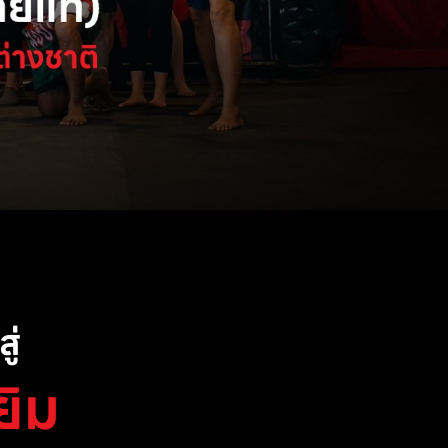
ู่
ยิม