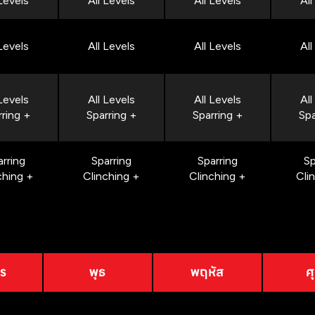
 Levels
All Levels
All Levels
All
 Levels
All Levels
All Levels
All
 Levels
All Levels
All Levels
All
rring +
Sparring +
Sparring +
Spa
arring
Sparring
Sparring
Sp
ching +
Clinching +
Clinching +
Cli
าร
พุธ
พฤหัส
ศุ