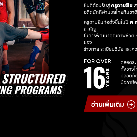
ยินดีต้อนรับสู่ 
ครูดามยิม
 
อดีตนักกีฬามวยไทยทีมชาติ ผ
ครูดามยิมก่อตั้งขึ้นในปี 
พ.ศ
สำคัญ
ในการพัฒนาคุณภาพชีวิต ห
ของ
ร่างกาย ระเบียบวินัย และค
16
FOR OVER
ตลอดระย
ทั้งชาว
YEARS
ปลอดภัย
มืออาชีพ
อ่านเพิ่มเติม