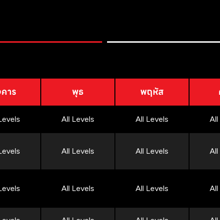
งคาร
พุธ
พฤหัส
 Levels
All Levels
All Levels
All
 Levels
All Levels
All Levels
All
 Levels
All Levels
All Levels
All