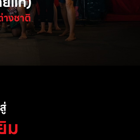
ู่
ยิม