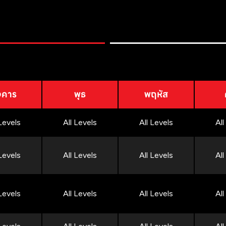
งคาร
พุธ
พฤหัส
 Levels
All Levels
All Levels
All
 Levels
All Levels
All Levels
All
 Levels
All Levels
All Levels
All