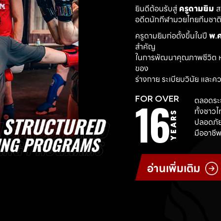
ยินดีต้อนรับสู่ 
ครูดามยิม
 
อดีตนักกีฬามวยไทยทีมชาติ ผ
ครูดามยิมก่อตั้งขึ้นในปี 
พ.ศ
สำคัญ
ในการพัฒนาคุณภาพชีวิต ห
ของ
ร่างกาย ระเบียบวินัย และค
16
FOR OVER
ตลอดระย
ทั้งชาว
YEARS
ปลอดภัย
มืออาชีพ
อ่านเพิ่มเติม