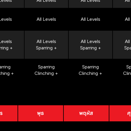
 Levels
All Levels
All Levels
All
 Levels
All Levels
All Levels
All
 Levels
All Levels
All Levels
All
rring +
Sparring +
Sparring +
Spa
arring
Sparring
Sparring
Sp
ching +
Clinching +
Clinching +
Cli
าร
พุธ
พฤหัส
ศุ