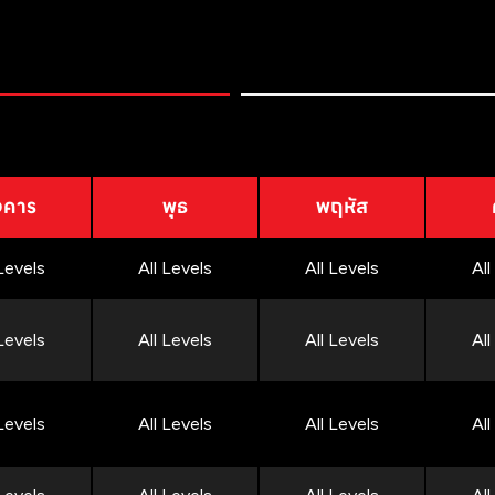
งคาร
พุธ
พฤหัส
 Levels
All Levels
All Levels
All
 Levels
All Levels
All Levels
All
 Levels
All Levels
All Levels
All