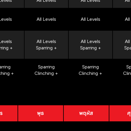
 Levels
All Levels
All Levels
All
 Levels
All Levels
All Levels
All
 Levels
All Levels
All Levels
All
rring +
Sparring +
Sparring +
Spa
arring
Sparring
Sparring
Sp
ching +
Clinching +
Clinching +
Cli
าร
พุธ
พฤหัส
ศุ