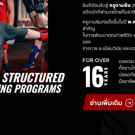
ยินดีต้อนรับสู่ 
ครูดามยิม
 
อดีตนักกีฬามวยไทยทีมชาติ ผ
ครูดามยิมก่อตั้งขึ้นในปี 
พ.ศ
สำคัญ
ในการพัฒนาคุณภาพชีวิต ห
ของ
ร่างกาย ระเบียบวินัย และค
16
FOR OVER
ตลอดระย
ทั้งชาว
YEARS
ปลอดภัย
มืออาชีพ
อ่านเพิ่มเติม