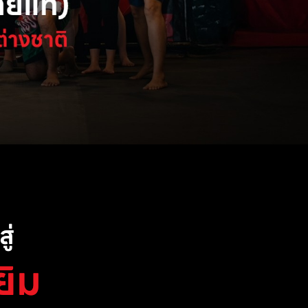
ู่
ยิม