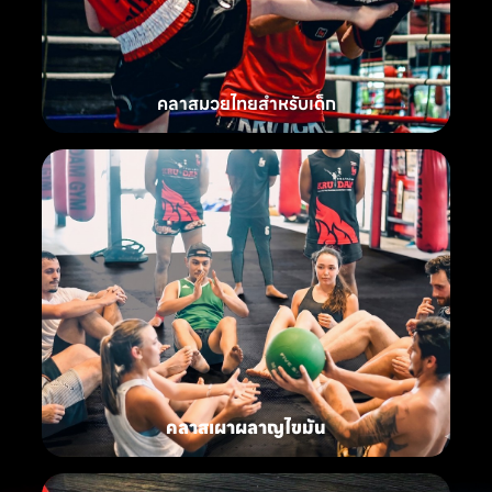
คลาสมวยไทยสำหรับเด็ก
คลาสเผาผลาญไขมัน