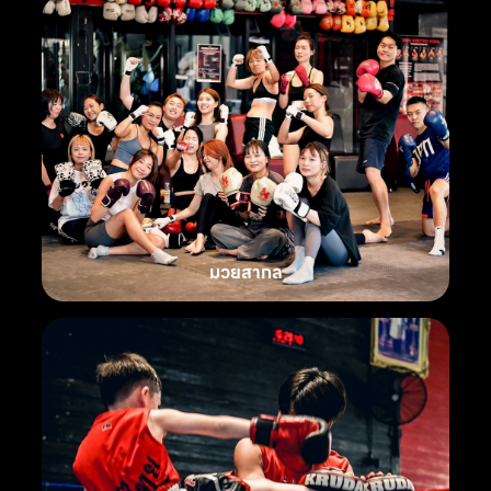
มวยสากล