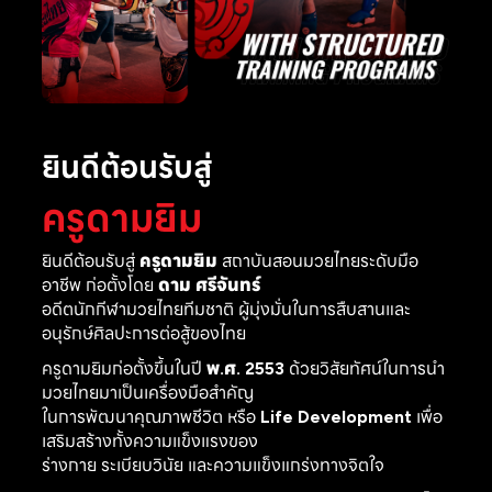
ยินดีต้อนรับสู่
ครูดามยิม
ยินดีต้อนรับสู่
ครูดามยิม
สถาบันสอนมวยไทยระดับมือ
อาชีพ ก่อตั้งโดย
ดาม ศรีจันทร์
อดีตนักกีฬามวยไทยทีมชาติ ผู้มุ่งมั่นในการสืบสานและ
อนุรักษ์ศิลปะการต่อสู้ของไทย
ครูดามยิมก่อตั้งขึ้นในปี
พ.ศ. 2553
ด้วยวิสัยทัศน์ในการนำ
มวยไทยมาเป็นเครื่องมือสำคัญ
ในการพัฒนาคุณภาพชีวิต หรือ
Life Development
เพื่อ
เสริมสร้างทั้งความแข็งแรงของ
ร่างกาย ระเบียบวินัย และความแข็งแกร่งทางจิตใจ