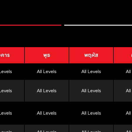
งคาร
พุธ
พฤหัส
 Levels
All Levels
All Levels
All
 Levels
All Levels
All Levels
All
 Levels
All Levels
All Levels
All