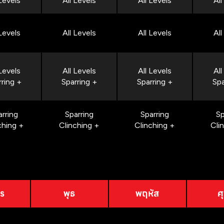
 Levels
All Levels
All Levels
All
 Levels
All Levels
All Levels
All
 Levels
All Levels
All Levels
All
rring +
Sparring +
Sparring +
Spa
arring
Sparring
Sparring
Sp
ching +
Clinching +
Clinching +
Cli
าร
พุธ
พฤหัส
ศุ