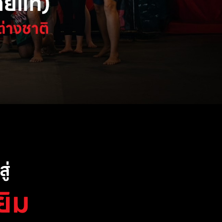
ู่
ยิม