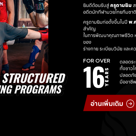
ยินดีต้อนรับสู่ 
ครูดามยิม
 
อดีตนักกีฬามวยไทยทีมชาติ ผ
ครูดามยิมก่อตั้งขึ้นในปี 
พ.ศ
สำคัญ
ในการพัฒนาคุณภาพชีวิต ห
ของ
ร่างกาย ระเบียบวินัย และค
16
FOR OVER
ตลอดระย
ทั้งชาว
YEARS
ปลอดภัย
มืออาชีพ
อ่านเพิ่มเติม