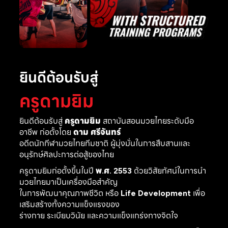
ยินดีต้อนรับสู่
ครูดามยิม
ยินดีต้อนรับสู่
ครูดามยิม
สถาบันสอนมวยไทยระดับมือ
อาชีพ ก่อตั้งโดย
ดาม ศรีจันทร์
อดีตนักกีฬามวยไทยทีมชาติ ผู้มุ่งมั่นในการสืบสานและ
อนุรักษ์ศิลปะการต่อสู้ของไทย
ครูดามยิมก่อตั้งขึ้นในปี
พ.ศ. 2553
ด้วยวิสัยทัศน์ในการนำ
มวยไทยมาเป็นเครื่องมือสำคัญ
ในการพัฒนาคุณภาพชีวิต หรือ
Life Development
เพื่อ
เสริมสร้างทั้งความแข็งแรงของ
ร่างกาย ระเบียบวินัย และความแข็งแกร่งทางจิตใจ