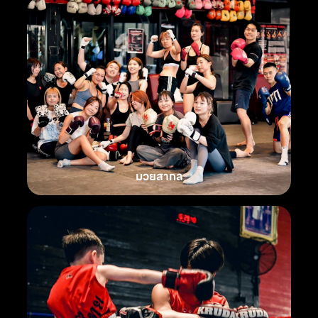
มวยสากล