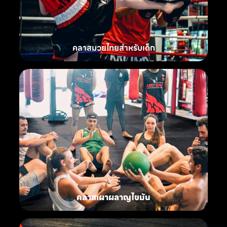
คลาสมวยไทยสำหรับเด็ก
คลาสเผาผลาญไขมัน