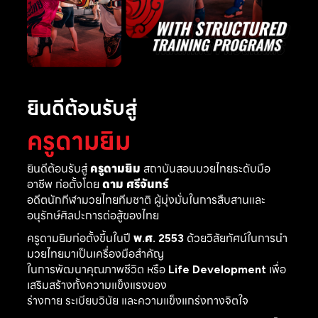
ยินดีต้อนรับสู่
ครูดามยิม
ยินดีต้อนรับสู่
ครูดามยิม
สถาบันสอนมวยไทยระดับมือ
อาชีพ ก่อตั้งโดย
ดาม ศรีจันทร์
อดีตนักกีฬามวยไทยทีมชาติ ผู้มุ่งมั่นในการสืบสานและ
อนุรักษ์ศิลปะการต่อสู้ของไทย
ครูดามยิมก่อตั้งขึ้นในปี
พ.ศ. 2553
ด้วยวิสัยทัศน์ในการนำ
มวยไทยมาเป็นเครื่องมือสำคัญ
ในการพัฒนาคุณภาพชีวิต หรือ
Life Development
เพื่อ
เสริมสร้างทั้งความแข็งแรงของ
ร่างกาย ระเบียบวินัย และความแข็งแกร่งทางจิตใจ