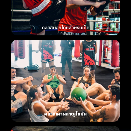
คลาสมวยไทยสำหรับเด็ก
คลาสเผาผลาญไขมัน