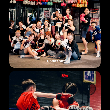
มวยสากล