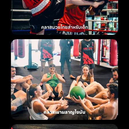
คลาสมวยไทยสำหรับเด็ก
คลาสเผาผลาญไขมัน