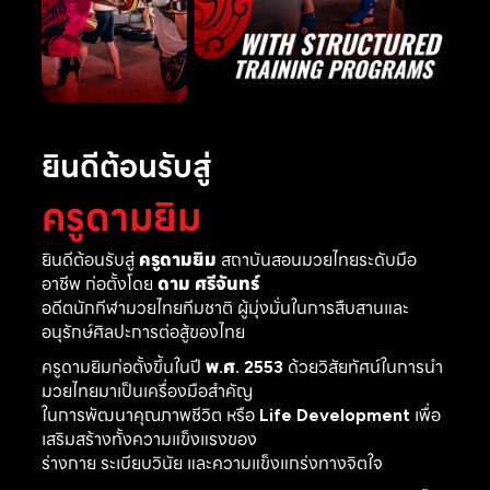
ยินดีต้อนรับสู่
ครูดามยิม
ยินดีต้อนรับสู่
ครูดามยิม
สถาบันสอนมวยไทยระดับมือ
อาชีพ ก่อตั้งโดย
ดาม ศรีจันทร์
อดีตนักกีฬามวยไทยทีมชาติ ผู้มุ่งมั่นในการสืบสานและ
อนุรักษ์ศิลปะการต่อสู้ของไทย
ครูดามยิมก่อตั้งขึ้นในปี
พ.ศ. 2553
ด้วยวิสัยทัศน์ในการนำ
มวยไทยมาเป็นเครื่องมือสำคัญ
ในการพัฒนาคุณภาพชีวิต หรือ
Life Development
เพื่อ
เสริมสร้างทั้งความแข็งแรงของ
ร่างกาย ระเบียบวินัย และความแข็งแกร่งทางจิตใจ