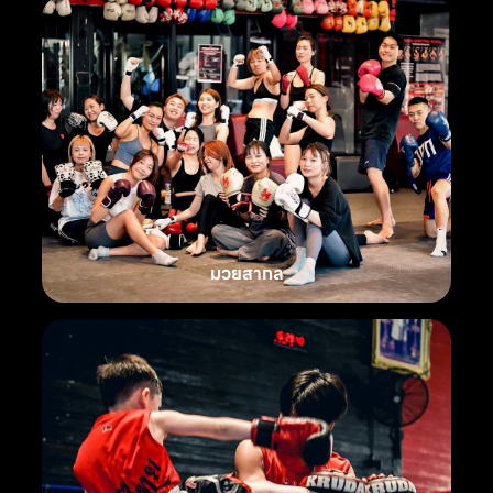
มวยสากล