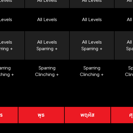
 Levels
All Levels
All Levels
All
 Levels
All Levels
All Levels
All
 Levels
All Levels
All Levels
All
rring +
Sparring +
Sparring +
Spa
arring
Sparring
Sparring
Sp
ching +
Clinching +
Clinching +
Cli
าร
พุธ
พฤหัส
ศุ