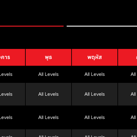
งคาร
พุธ
พฤหัส
 Levels
All Levels
All Levels
All
 Levels
All Levels
All Levels
All
 Levels
All Levels
All Levels
All