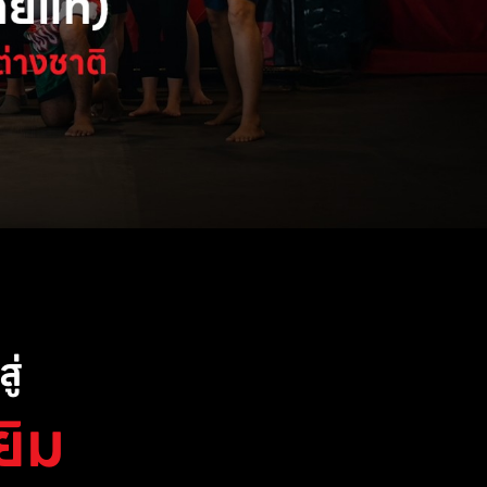
ู่
ยิม