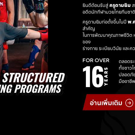
ยินดีต้อนรับสู่ 
ครูดามยิม
 
อดีตนักกีฬามวยไทยทีมชาติ ผ
ครูดามยิมก่อตั้งขึ้นในปี 
พ.ศ
สำคัญ
ในการพัฒนาคุณภาพชีวิต ห
ของ
ร่างกาย ระเบียบวินัย และค
16
FOR OVER
ตลอดระย
ทั้งชาว
YEARS
ปลอดภัย
มืออาชีพ
อ่านเพิ่มเติม