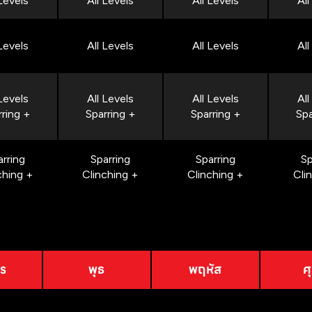
 Levels
All Levels
All Levels
All
 Levels
All Levels
All Levels
All
 Levels
All Levels
All Levels
All
rring +
Sparring +
Sparring +
Spa
arring
Sparring
Sparring
Sp
ching +
Clinching +
Clinching +
Cli
าร
พุธ
พฤหัส
ศุ