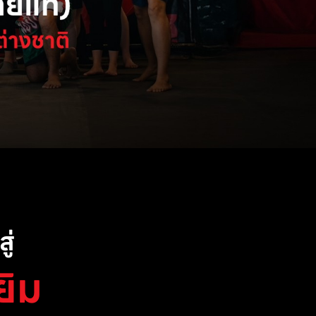
ู่
ยิม