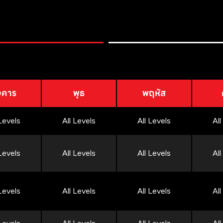
งคาร
พุธ
พฤหัส
 Levels
All Levels
All Levels
All
 Levels
All Levels
All Levels
All
 Levels
All Levels
All Levels
All