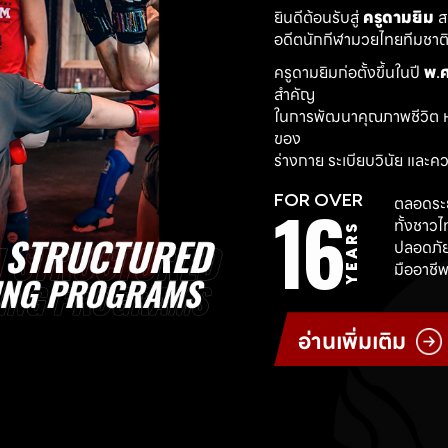
ยินดีต้อนรับสู่ 
ครูดามยิม
 
อดีตนักกีฬามวยไทยทีมชาติ ผ
ครูดามยิมก่อตั้งขึ้นในปี 
พ.ศ
สำคัญ
ในการพัฒนาคุณภาพชีวิต ห
ของ
ร่างกาย ระเบียบวินัย และค
16
FOR OVER
ตลอดระย
ทั้งชาว
YEARS
ปลอดภัย
มืออาชีพ
อ่านเพิ่มเติม