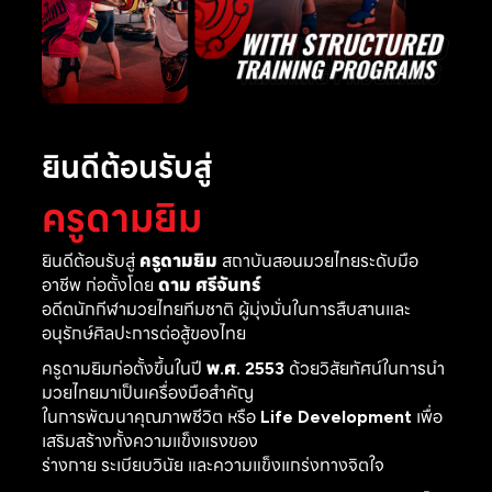
ยินดีต้อนรับสู่
ครูดามยิม
ยินดีต้อนรับสู่
ครูดามยิม
สถาบันสอนมวยไทยระดับมือ
อาชีพ ก่อตั้งโดย
ดาม ศรีจันทร์
อดีตนักกีฬามวยไทยทีมชาติ ผู้มุ่งมั่นในการสืบสานและ
อนุรักษ์ศิลปะการต่อสู้ของไทย
ครูดามยิมก่อตั้งขึ้นในปี
พ.ศ. 2553
ด้วยวิสัยทัศน์ในการนำ
มวยไทยมาเป็นเครื่องมือสำคัญ
ในการพัฒนาคุณภาพชีวิต หรือ
Life Development
เพื่อ
เสริมสร้างทั้งความแข็งแรงของ
ร่างกาย ระเบียบวินัย และความแข็งแกร่งทางจิตใจ