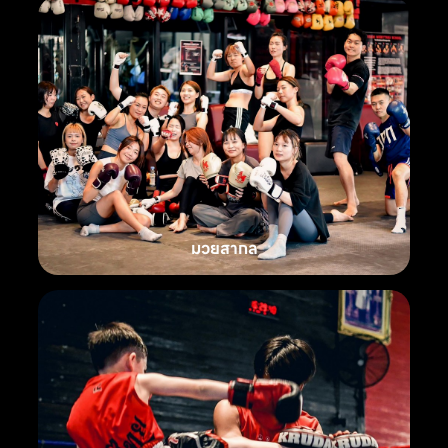
มวยสากล