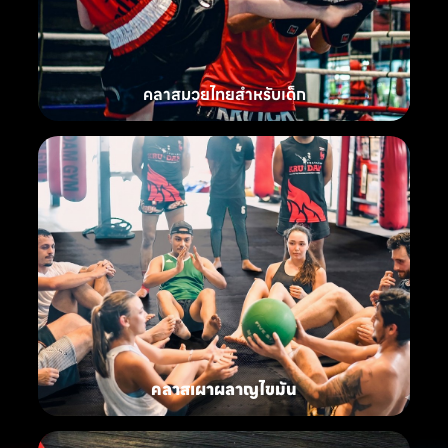
คลาสมวยไทยสำหรับเด็ก
คลาสเผาผลาญไขมัน