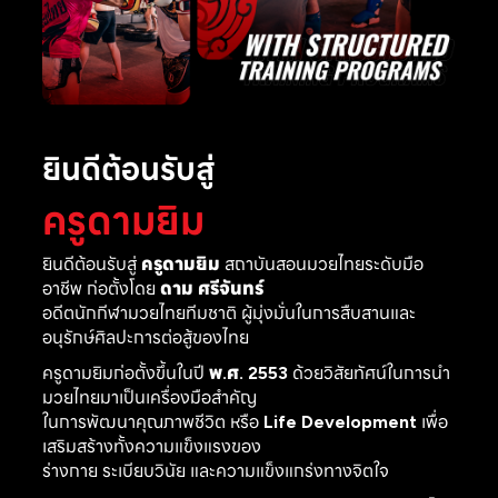
ยินดีต้อนรับสู่
ครูดามยิม
ยินดีต้อนรับสู่
ครูดามยิม
สถาบันสอนมวยไทยระดับมือ
อาชีพ ก่อตั้งโดย
ดาม ศรีจันทร์
อดีตนักกีฬามวยไทยทีมชาติ ผู้มุ่งมั่นในการสืบสานและ
อนุรักษ์ศิลปะการต่อสู้ของไทย
ครูดามยิมก่อตั้งขึ้นในปี
พ.ศ. 2553
ด้วยวิสัยทัศน์ในการนำ
มวยไทยมาเป็นเครื่องมือสำคัญ
ในการพัฒนาคุณภาพชีวิต หรือ
Life Development
เพื่อ
เสริมสร้างทั้งความแข็งแรงของ
ร่างกาย ระเบียบวินัย และความแข็งแกร่งทางจิตใจ