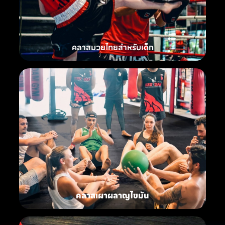
คลาสมวยไทยสำหรับเด็ก
คลาสเผาผลาญไขมัน