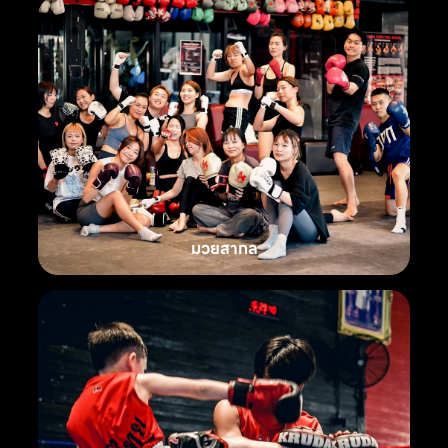
มวยสากล