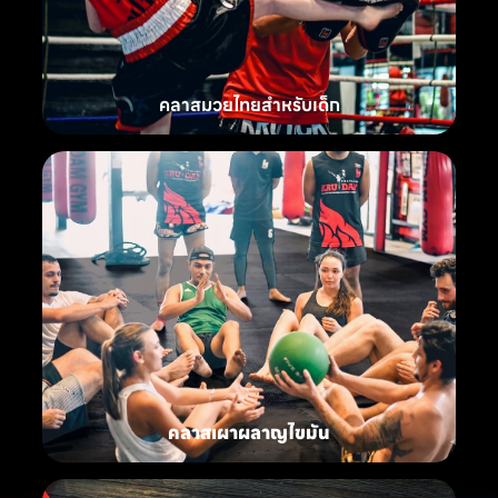
คลาสมวยไทยสำหรับเด็ก
คลาสเผาผลาญไขมัน