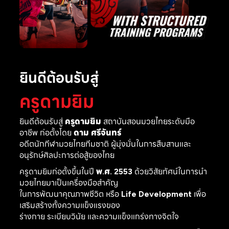
ยินดีต้อนรับสู่
ครูดามยิม
ยินดีต้อนรับสู่
ครูดามยิม
สถาบันสอนมวยไทยระดับมือ
อาชีพ ก่อตั้งโดย
ดาม ศรีจันทร์
อดีตนักกีฬามวยไทยทีมชาติ ผู้มุ่งมั่นในการสืบสานและ
อนุรักษ์ศิลปะการต่อสู้ของไทย
ครูดามยิมก่อตั้งขึ้นในปี
พ.ศ. 2553
ด้วยวิสัยทัศน์ในการนำ
มวยไทยมาเป็นเครื่องมือสำคัญ
ในการพัฒนาคุณภาพชีวิต หรือ
Life Development
เพื่อ
เสริมสร้างทั้งความแข็งแรงของ
ร่างกาย ระเบียบวินัย และความแข็งแกร่งทางจิตใจ