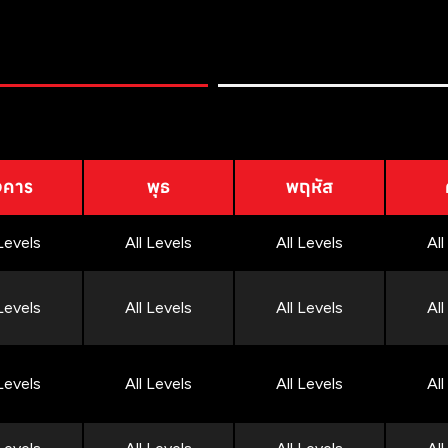
งคาร
พุธ
พฤหัส
 Levels
All Levels
All Levels
All
 Levels
All Levels
All Levels
All
 Levels
All Levels
All Levels
All