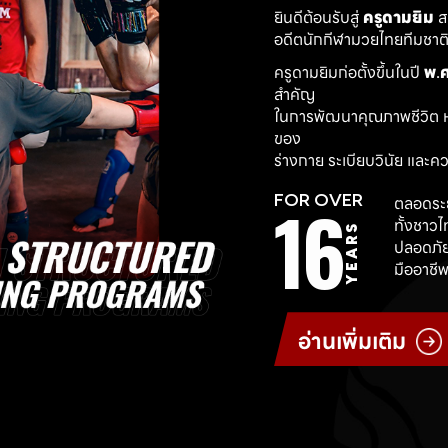
ยินดีต้อนรับสู่ 
ครูดามยิม
 
อดีตนักกีฬามวยไทยทีมชาติ ผ
ครูดามยิมก่อตั้งขึ้นในปี 
พ.ศ
สำคัญ
ในการพัฒนาคุณภาพชีวิต ห
ของ
ร่างกาย ระเบียบวินัย และค
16
FOR OVER
ตลอดระย
ทั้งชาว
YEARS
ปลอดภัย
มืออาชีพ
อ่านเพิ่มเติม