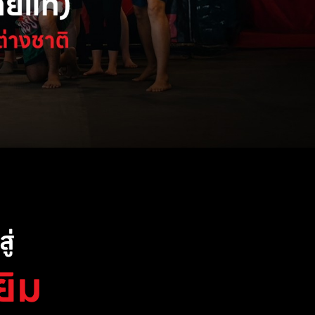
ู่
ยิม