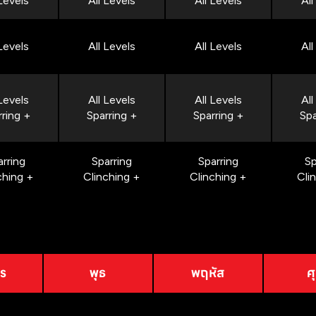
 Levels
All Levels
All Levels
All
 Levels
All Levels
All Levels
All
 Levels
All Levels
All Levels
All
rring +
Sparring +
Sparring +
Spa
arring
Sparring
Sparring
Sp
ching +
Clinching +
Clinching +
Cli
าร
พุธ
พฤหัส
ศุ