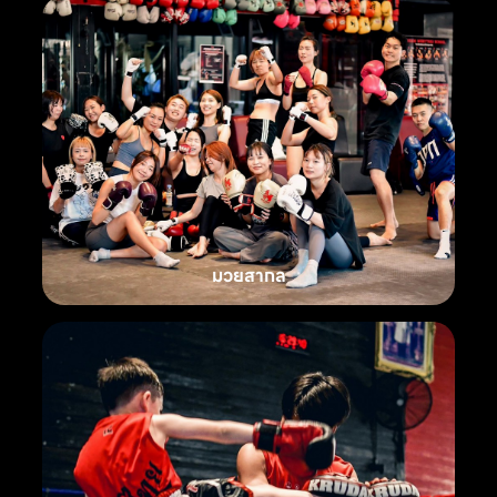
มวยสากล