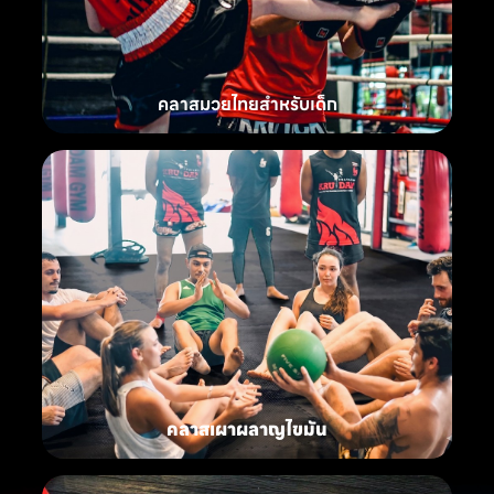
คลาสมวยไทยสำหรับเด็ก
คลาสเผาผลาญไขมัน