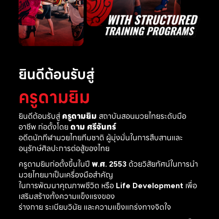
ยินดีต้อนรับสู่
ครูดามยิม
ยินดีต้อนรับสู่
ครูดามยิม
สถาบันสอนมวยไทยระดับมือ
อาชีพ ก่อตั้งโดย
ดาม ศรีจันทร์
อดีตนักกีฬามวยไทยทีมชาติ ผู้มุ่งมั่นในการสืบสานและ
อนุรักษ์ศิลปะการต่อสู้ของไทย
ครูดามยิมก่อตั้งขึ้นในปี
พ.ศ. 2553
ด้วยวิสัยทัศน์ในการนำ
มวยไทยมาเป็นเครื่องมือสำคัญ
ในการพัฒนาคุณภาพชีวิต หรือ
Life Development
เพื่อ
เสริมสร้างทั้งความแข็งแรงของ
ร่างกาย ระเบียบวินัย และความแข็งแกร่งทางจิตใจ