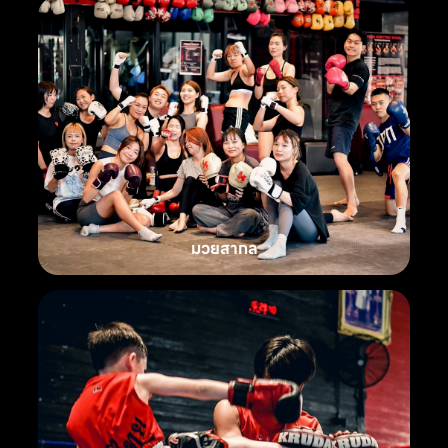
มวยสากล