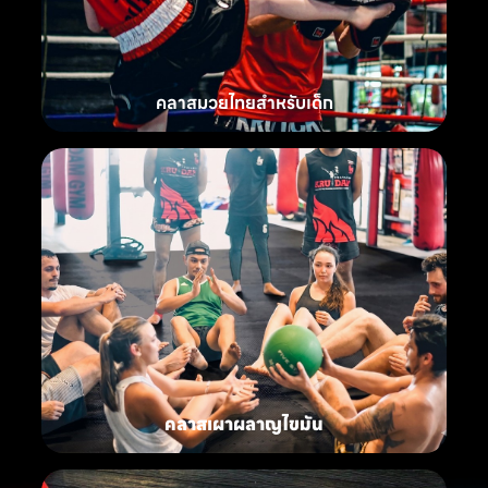
คลาสมวยไทยสำหรับเด็ก
คลาสเผาผลาญไขมัน