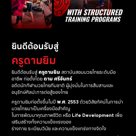
ยินดีต้อนรับสู่
ครูดามยิม
ยินดีต้อนรับสู่
ครูดามยิม
สถาบันสอนมวยไทยระดับมือ
อาชีพ ก่อตั้งโดย
ดาม ศรีจันทร์
อดีตนักกีฬามวยไทยทีมชาติ ผู้มุ่งมั่นในการสืบสานและ
อนุรักษ์ศิลปะการต่อสู้ของไทย
ครูดามยิมก่อตั้งขึ้นในปี
พ.ศ. 2553
ด้วยวิสัยทัศน์ในการนำ
มวยไทยมาเป็นเครื่องมือสำคัญ
ในการพัฒนาคุณภาพชีวิต หรือ
Life Development
เพื่อ
เสริมสร้างทั้งความแข็งแรงของ
ร่างกาย ระเบียบวินัย และความแข็งแกร่งทางจิตใจ