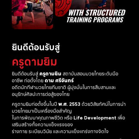
ยินดีต้อนรับสู่
ครูดามยิม
ยินดีต้อนรับสู่
ครูดามยิม
สถาบันสอนมวยไทยระดับมือ
อาชีพ ก่อตั้งโดย
ดาม ศรีจันทร์
อดีตนักกีฬามวยไทยทีมชาติ ผู้มุ่งมั่นในการสืบสานและ
อนุรักษ์ศิลปะการต่อสู้ของไทย
ครูดามยิมก่อตั้งขึ้นในปี
พ.ศ. 2553
ด้วยวิสัยทัศน์ในการนำ
มวยไทยมาเป็นเครื่องมือสำคัญ
ในการพัฒนาคุณภาพชีวิต หรือ
Life Development
เพื่อ
เสริมสร้างทั้งความแข็งแรงของ
ร่างกาย ระเบียบวินัย และความแข็งแกร่งทางจิตใจ