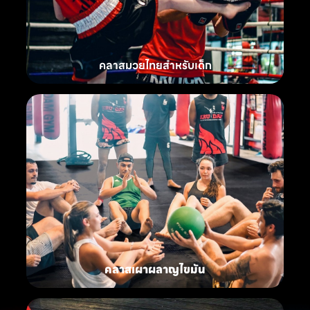
คลาสมวยไทยสำหรับเด็ก
คลาสเผาผลาญไขมัน