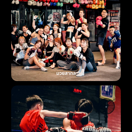
มวยสากล