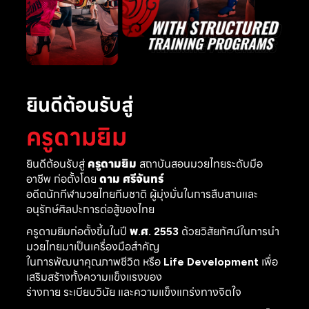
ยินดีต้อนรับสู่
ครูดามยิม
ยินดีต้อนรับสู่
ครูดามยิม
สถาบันสอนมวยไทยระดับมือ
อาชีพ ก่อตั้งโดย
ดาม ศรีจันทร์
อดีตนักกีฬามวยไทยทีมชาติ ผู้มุ่งมั่นในการสืบสานและ
อนุรักษ์ศิลปะการต่อสู้ของไทย
ครูดามยิมก่อตั้งขึ้นในปี
พ.ศ. 2553
ด้วยวิสัยทัศน์ในการนำ
มวยไทยมาเป็นเครื่องมือสำคัญ
ในการพัฒนาคุณภาพชีวิต หรือ
Life Development
เพื่อ
เสริมสร้างทั้งความแข็งแรงของ
ร่างกาย ระเบียบวินัย และความแข็งแกร่งทางจิตใจ