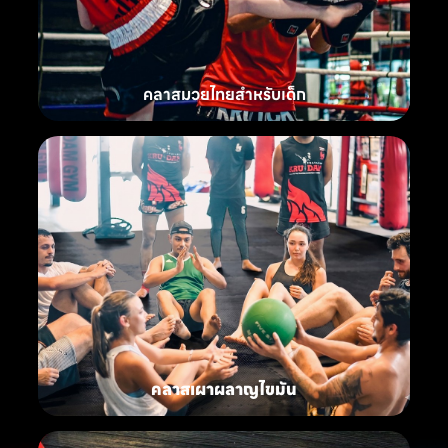
คลาสมวยไทยสำหรับเด็ก
คลาสเผาผลาญไขมัน