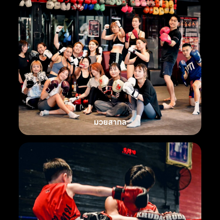
มวยสากล