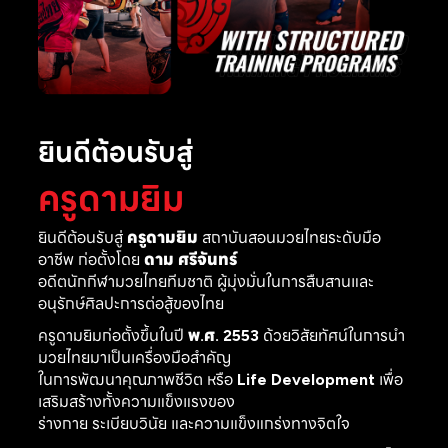
ยินดีต้อนรับสู่
ครูดามยิม
ยินดีต้อนรับสู่
ครูดามยิม
สถาบันสอนมวยไทยระดับมือ
อาชีพ ก่อตั้งโดย
ดาม ศรีจันทร์
อดีตนักกีฬามวยไทยทีมชาติ ผู้มุ่งมั่นในการสืบสานและ
อนุรักษ์ศิลปะการต่อสู้ของไทย
ครูดามยิมก่อตั้งขึ้นในปี
พ.ศ. 2553
ด้วยวิสัยทัศน์ในการนำ
มวยไทยมาเป็นเครื่องมือสำคัญ
ในการพัฒนาคุณภาพชีวิต หรือ
Life Development
เพื่อ
เสริมสร้างทั้งความแข็งแรงของ
ร่างกาย ระเบียบวินัย และความแข็งแกร่งทางจิตใจ