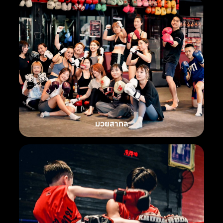
มวยสากล