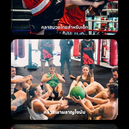
คลาสมวยไทยสำหรับเด็ก
คลาสเผาผลาญไขมัน