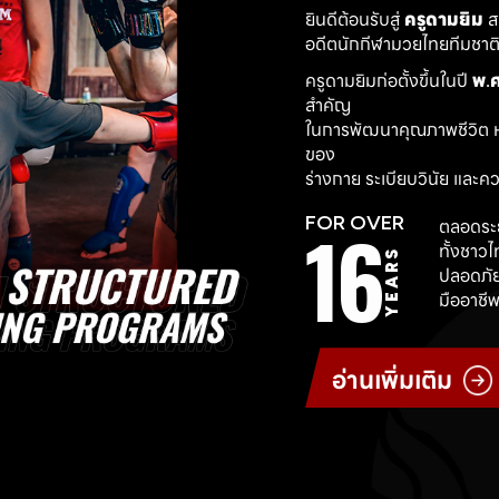
ยินดีต้อนรับสู่ 
ครูดามยิม
 
อดีตนักกีฬามวยไทยทีมชาติ ผ
ครูดามยิมก่อตั้งขึ้นในปี 
พ.ศ
สำคัญ
ในการพัฒนาคุณภาพชีวิต ห
ของ
ร่างกาย ระเบียบวินัย และค
16
FOR OVER
ตลอดระย
ทั้งชาว
YEARS
ปลอดภัย
มืออาชีพ
อ่านเพิ่มเติม