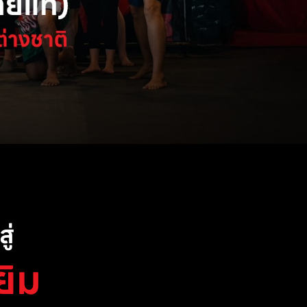
ู่
ยิม