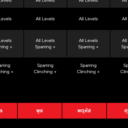
 Levels
All Levels
All Levels
All
 Levels
All Levels
All Levels
All
 Levels
All Levels
All Levels
All
rring +
Sparring +
Sparring +
Spa
arring
Sparring
Sparring
Sp
ching +
Clinching +
Clinching +
Cli
าร
พุธ
พฤหัส
ศุ