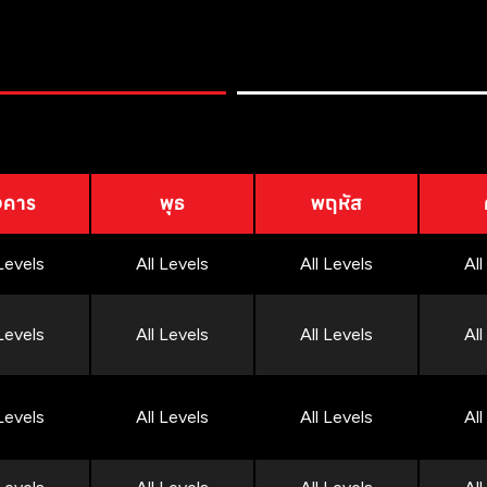
งคาร
พุธ
พฤหัส
 Levels
All Levels
All Levels
All
 Levels
All Levels
All Levels
All
 Levels
All Levels
All Levels
All