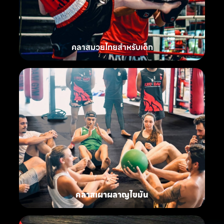
คลาสมวยไทยสำหรับเด็ก
คลาสเผาผลาญไขมัน