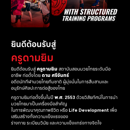
ยินดีต้อนรับสู่
ครูดามยิม
ยินดีต้อนรับสู่
ครูดามยิม
สถาบันสอนมวยไทยระดับมือ
อาชีพ ก่อตั้งโดย
ดาม ศรีจันทร์
อดีตนักกีฬามวยไทยทีมชาติ ผู้มุ่งมั่นในการสืบสานและ
อนุรักษ์ศิลปะการต่อสู้ของไทย
ครูดามยิมก่อตั้งขึ้นในปี
พ.ศ. 2553
ด้วยวิสัยทัศน์ในการนำ
มวยไทยมาเป็นเครื่องมือสำคัญ
ในการพัฒนาคุณภาพชีวิต หรือ
Life Development
เพื่อ
เสริมสร้างทั้งความแข็งแรงของ
ร่างกาย ระเบียบวินัย และความแข็งแกร่งทางจิตใจ