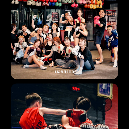
มวยสากล