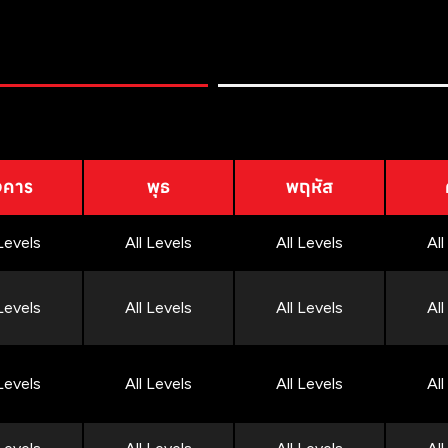
งคาร
พุธ
พฤหัส
 Levels
All Levels
All Levels
All
 Levels
All Levels
All Levels
All
 Levels
All Levels
All Levels
All