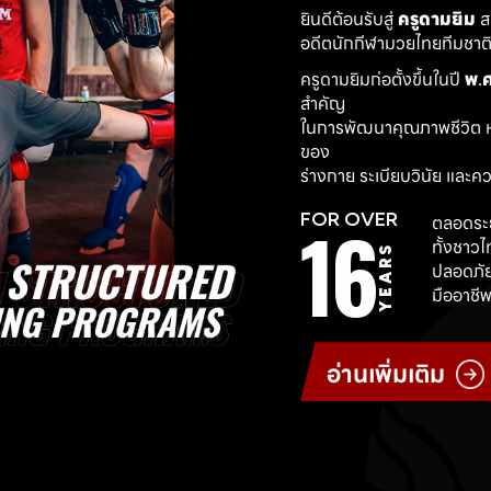
ยินดีต้อนรับสู่ 
ครูดามยิม
 
อดีตนักกีฬามวยไทยทีมชาติ ผ
ครูดามยิมก่อตั้งขึ้นในปี 
พ.ศ
สำคัญ
ในการพัฒนาคุณภาพชีวิต ห
ของ
ร่างกาย ระเบียบวินัย และค
16
FOR OVER
ตลอดระย
ทั้งชาว
YEARS
ปลอดภัย
มืออาชีพ
อ่านเพิ่มเติม