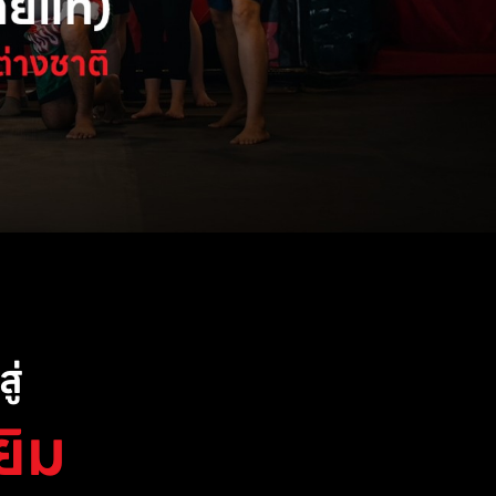
ู่
ยิม