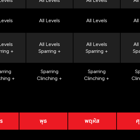
 Levels
All Levels
All Levels
All
 Levels
All Levels
All Levels
All
 Levels
All Levels
All Levels
All
rring +
Sparring +
Sparring +
Spa
arring
Sparring
Sparring
Sp
ching +
Clinching +
Clinching +
Cli
าร
พุธ
พฤหัส
ศุ