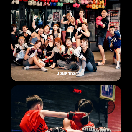
มวยสากล