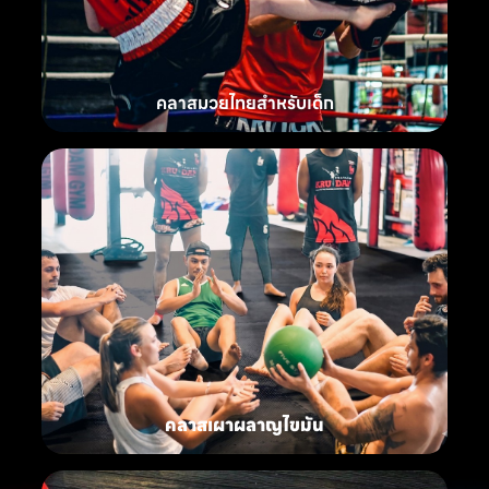
คลาสมวยไทยสำหรับเด็ก
คลาสเผาผลาญไขมัน