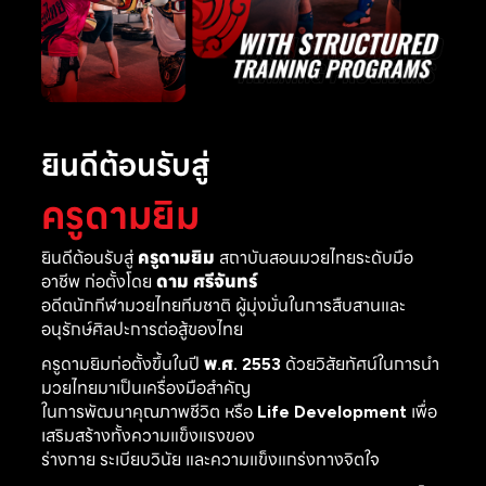
ยินดีต้อนรับสู่
ครูดามยิม
ยินดีต้อนรับสู่
ครูดามยิม
สถาบันสอนมวยไทยระดับมือ
อาชีพ ก่อตั้งโดย
ดาม ศรีจันทร์
อดีตนักกีฬามวยไทยทีมชาติ ผู้มุ่งมั่นในการสืบสานและ
อนุรักษ์ศิลปะการต่อสู้ของไทย
ครูดามยิมก่อตั้งขึ้นในปี
พ.ศ. 2553
ด้วยวิสัยทัศน์ในการนำ
มวยไทยมาเป็นเครื่องมือสำคัญ
ในการพัฒนาคุณภาพชีวิต หรือ
Life Development
เพื่อ
เสริมสร้างทั้งความแข็งแรงของ
ร่างกาย ระเบียบวินัย และความแข็งแกร่งทางจิตใจ