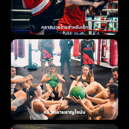
คลาสมวยไทยสำหรับเด็ก
คลาสเผาผลาญไขมัน