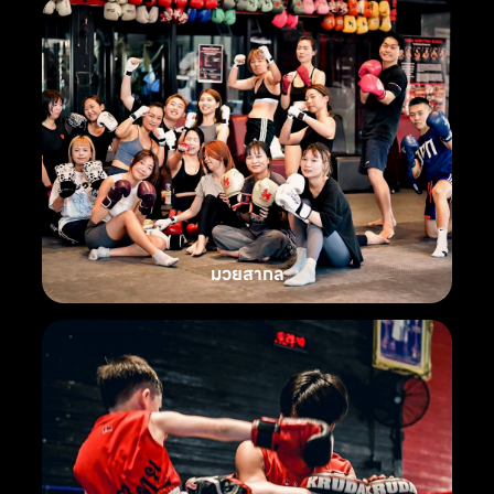
มวยสากล