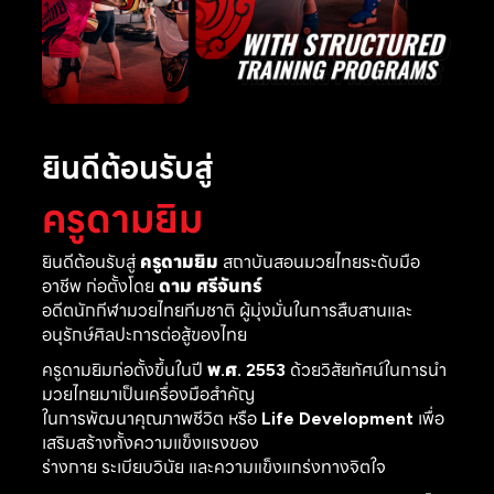
ยินดีต้อนรับสู่
ครูดามยิม
ยินดีต้อนรับสู่
ครูดามยิม
สถาบันสอนมวยไทยระดับมือ
อาชีพ ก่อตั้งโดย
ดาม ศรีจันทร์
อดีตนักกีฬามวยไทยทีมชาติ ผู้มุ่งมั่นในการสืบสานและ
อนุรักษ์ศิลปะการต่อสู้ของไทย
ครูดามยิมก่อตั้งขึ้นในปี
พ.ศ. 2553
ด้วยวิสัยทัศน์ในการนำ
มวยไทยมาเป็นเครื่องมือสำคัญ
ในการพัฒนาคุณภาพชีวิต หรือ
Life Development
เพื่อ
เสริมสร้างทั้งความแข็งแรงของ
ร่างกาย ระเบียบวินัย และความแข็งแกร่งทางจิตใจ