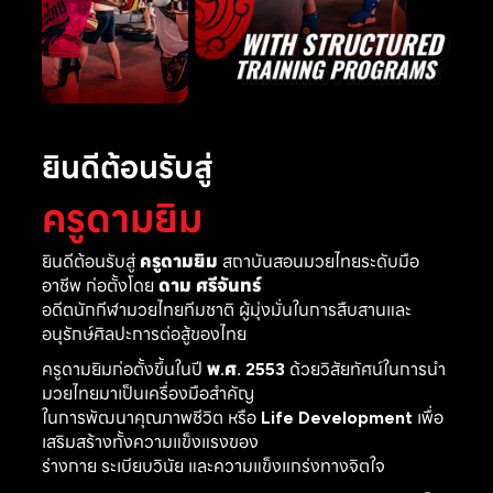
ยินดีต้อนรับสู่
ครูดามยิม
ยินดีต้อนรับสู่
ครูดามยิม
สถาบันสอนมวยไทยระดับมือ
อาชีพ ก่อตั้งโดย
ดาม ศรีจันทร์
อดีตนักกีฬามวยไทยทีมชาติ ผู้มุ่งมั่นในการสืบสานและ
อนุรักษ์ศิลปะการต่อสู้ของไทย
ครูดามยิมก่อตั้งขึ้นในปี
พ.ศ. 2553
ด้วยวิสัยทัศน์ในการนำ
มวยไทยมาเป็นเครื่องมือสำคัญ
ในการพัฒนาคุณภาพชีวิต หรือ
Life Development
เพื่อ
เสริมสร้างทั้งความแข็งแรงของ
ร่างกาย ระเบียบวินัย และความแข็งแกร่งทางจิตใจ