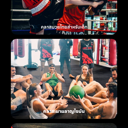
คลาสมวยไทยสำหรับเด็ก
คลาสเผาผลาญไขมัน