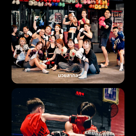
มวยสากล