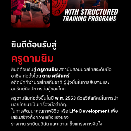
ยินดีต้อนรับสู่
ครูดามยิม
ยินดีต้อนรับสู่
ครูดามยิม
สถาบันสอนมวยไทยระดับมือ
อาชีพ ก่อตั้งโดย
ดาม ศรีจันทร์
อดีตนักกีฬามวยไทยทีมชาติ ผู้มุ่งมั่นในการสืบสานและ
อนุรักษ์ศิลปะการต่อสู้ของไทย
ครูดามยิมก่อตั้งขึ้นในปี
พ.ศ. 2553
ด้วยวิสัยทัศน์ในการนำ
มวยไทยมาเป็นเครื่องมือสำคัญ
ในการพัฒนาคุณภาพชีวิต หรือ
Life Development
เพื่อ
เสริมสร้างทั้งความแข็งแรงของ
ร่างกาย ระเบียบวินัย และความแข็งแกร่งทางจิตใจ