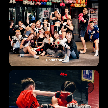
มวยสากล