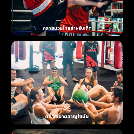
คลาสมวยไทยสำหรับเด็ก
คลาสเผาผลาญไขมัน