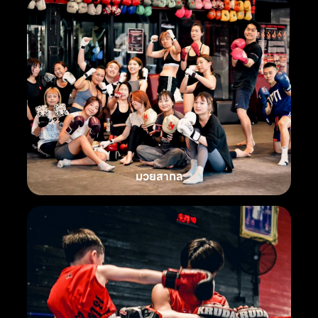
มวยสากล