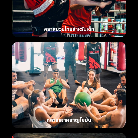
คลาสมวยไทยสำหรับเด็ก
คลาสเผาผลาญไขมัน