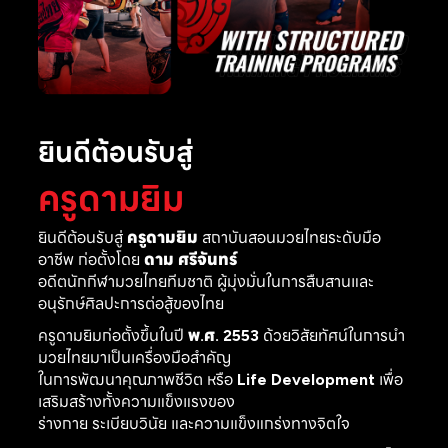
ยินดีต้อนรับสู่
ครูดามยิม
ยินดีต้อนรับสู่
ครูดามยิม
สถาบันสอนมวยไทยระดับมือ
อาชีพ ก่อตั้งโดย
ดาม ศรีจันทร์
อดีตนักกีฬามวยไทยทีมชาติ ผู้มุ่งมั่นในการสืบสานและ
อนุรักษ์ศิลปะการต่อสู้ของไทย
ครูดามยิมก่อตั้งขึ้นในปี
พ.ศ. 2553
ด้วยวิสัยทัศน์ในการนำ
มวยไทยมาเป็นเครื่องมือสำคัญ
ในการพัฒนาคุณภาพชีวิต หรือ
Life Development
เพื่อ
เสริมสร้างทั้งความแข็งแรงของ
ร่างกาย ระเบียบวินัย และความแข็งแกร่งทางจิตใจ