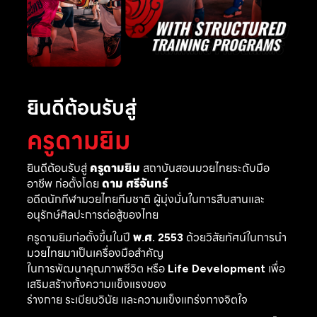
ยินดีต้อนรับสู่
ครูดามยิม
ยินดีต้อนรับสู่
ครูดามยิม
สถาบันสอนมวยไทยระดับมือ
อาชีพ ก่อตั้งโดย
ดาม ศรีจันทร์
อดีตนักกีฬามวยไทยทีมชาติ ผู้มุ่งมั่นในการสืบสานและ
อนุรักษ์ศิลปะการต่อสู้ของไทย
ครูดามยิมก่อตั้งขึ้นในปี
พ.ศ. 2553
ด้วยวิสัยทัศน์ในการนำ
มวยไทยมาเป็นเครื่องมือสำคัญ
ในการพัฒนาคุณภาพชีวิต หรือ
Life Development
เพื่อ
เสริมสร้างทั้งความแข็งแรงของ
ร่างกาย ระเบียบวินัย และความแข็งแกร่งทางจิตใจ