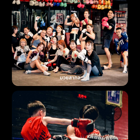
มวยสากล