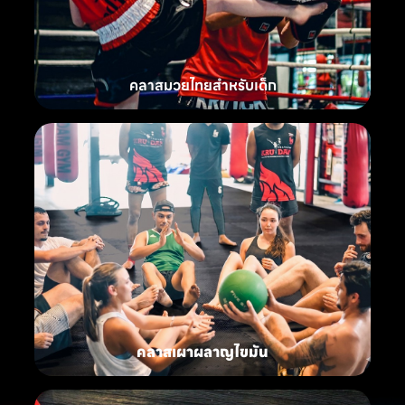
คลาสมวยไทยสำหรับเด็ก
คลาสเผาผลาญไขมัน