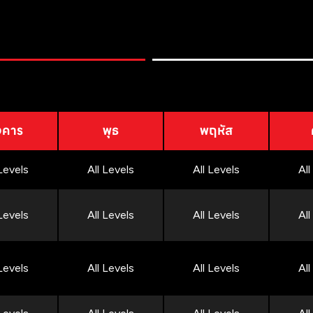
งคาร
พุธ
พฤหัส
 Levels
All Levels
All Levels
All
 Levels
All Levels
All Levels
All
 Levels
All Levels
All Levels
All