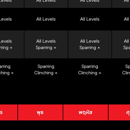
 Levels
All Levels
All Levels
All
 Levels
All Levels
All Levels
All
 Levels
All Levels
All Levels
All
rring +
Sparring +
Sparring +
Spa
arring
Sparring
Sparring
Sp
ching +
Clinching +
Clinching +
Cli
าร
พุธ
พฤหัส
ศุ