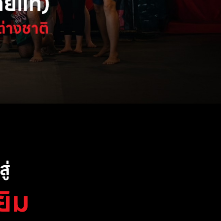
ู่
ยิม