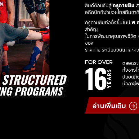
ยินดีต้อนรับสู่ 
ครูดามยิม
 
อดีตนักกีฬามวยไทยทีมชาติ ผ
ครูดามยิมก่อตั้งขึ้นในปี 
พ.ศ
สำคัญ
ในการพัฒนาคุณภาพชีวิต ห
ของ
ร่างกาย ระเบียบวินัย และค
16
FOR OVER
ตลอดระย
ทั้งชาว
YEARS
ปลอดภัย
มืออาชีพ
อ่านเพิ่มเติม