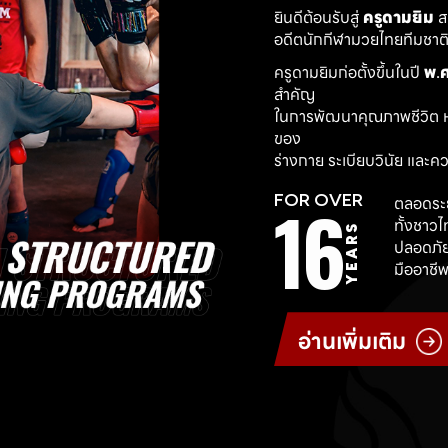
ยินดีต้อนรับสู่ 
ครูดามยิม
 
อดีตนักกีฬามวยไทยทีมชาติ ผ
ครูดามยิมก่อตั้งขึ้นในปี 
พ.ศ
สำคัญ
ในการพัฒนาคุณภาพชีวิต ห
ของ
ร่างกาย ระเบียบวินัย และค
16
FOR OVER
ตลอดระย
ทั้งชาว
YEARS
ปลอดภัย
มืออาชีพ
อ่านเพิ่มเติม