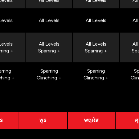
 Levels
All Levels
All Levels
All
 Levels
All Levels
All Levels
All
 Levels
All Levels
All Levels
All
rring +
Sparring +
Sparring +
Spa
arring
Sparring
Sparring
Sp
ching +
Clinching +
Clinching +
Cli
าร
พุธ
พฤหัส
ศุ