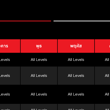
งคาร
พุธ
พฤหัส
 Levels
All Levels
All Levels
All
 Levels
All Levels
All Levels
All
 Levels
All Levels
All Levels
All