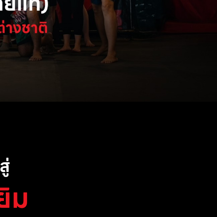
ู่
ยิม