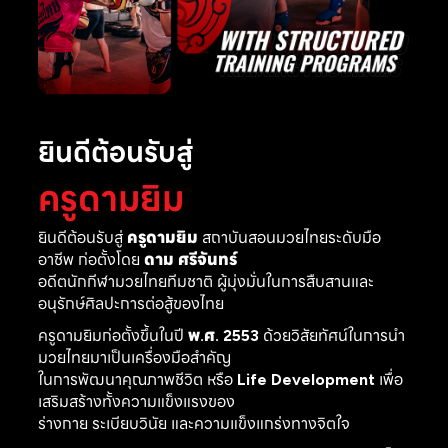
ยินดีต้อนรับสู่
ครูดามยิม
ยินดีต้อนรับสู่
ครูดามยิม
สถาบันสอนมวยไทยระดับมือ
อาชีพ ก่อตั้งโดย
ดาม ศรีจันทร์
อดีตนักกีฬามวยไทยทีมชาติ ผู้มุ่งมั่นในการสืบสานและ
อนุรักษ์ศิลปะการต่อสู้ของไทย
ครูดามยิมก่อตั้งขึ้นในปี
พ.ศ. 2553
ด้วยวิสัยทัศน์ในการนำ
มวยไทยมาเป็นเครื่องมือสำคัญ
ในการพัฒนาคุณภาพชีวิต หรือ
Life Development
เพื่อ
เสริมสร้างทั้งความแข็งแรงของ
ร่างกาย ระเบียบวินัย และความแข็งแกร่งทางจิตใจ