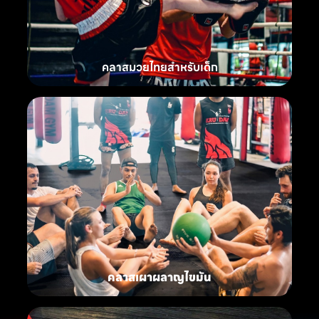
คลาสมวยไทยสำหรับเด็ก
คลาสเผาผลาญไขมัน