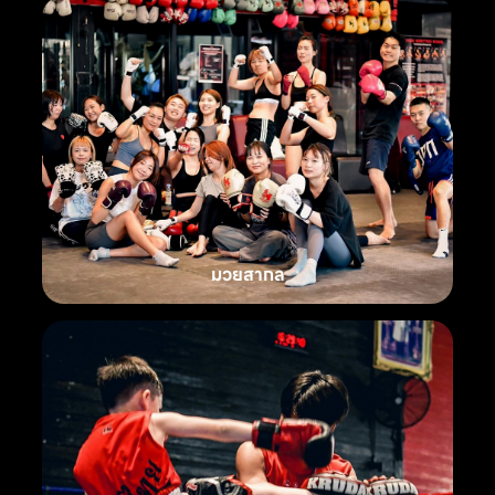
มวยสากล