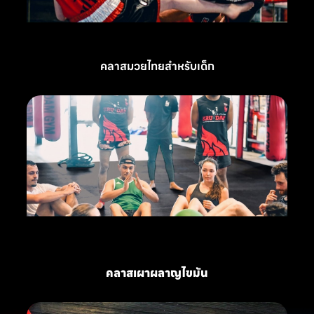
คลาสมวยไทยสำหรับเด็ก
คลาสเผาผลาญไขมัน