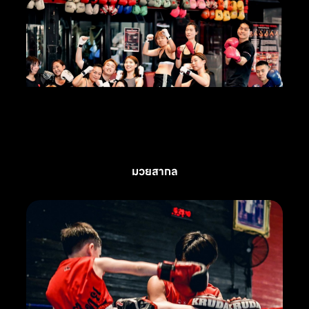
มวยสากล