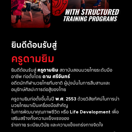
ยินดีต้อนรับสู่
ครูดามยิม
ยินดีต้อนรับสู่
ครูดามยิม
สถาบันสอนมวยไทยระดับมือ
อาชีพ ก่อตั้งโดย
ดาม ศรีจันทร์
อดีตนักกีฬามวยไทยทีมชาติ ผู้มุ่งมั่นในการสืบสานและ
อนุรักษ์ศิลปะการต่อสู้ของไทย
ครูดามยิมก่อตั้งขึ้นในปี
พ.ศ. 2553
ด้วยวิสัยทัศน์ในการนำ
มวยไทยมาเป็นเครื่องมือสำคัญ
ในการพัฒนาคุณภาพชีวิต หรือ
Life Development
เพื่อ
เสริมสร้างทั้งความแข็งแรงของ
ร่างกาย ระเบียบวินัย และความแข็งแกร่งทางจิตใจ