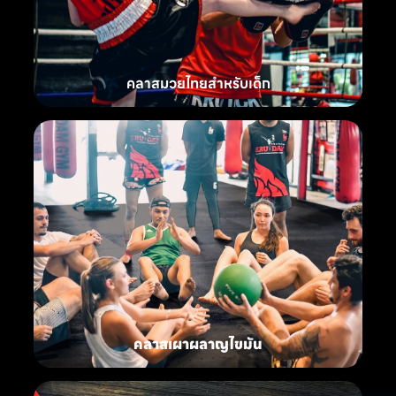
คลาสมวยไทยสำหรับเด็ก
คลาสเผาผลาญไขมัน