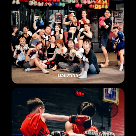
มวยสากล