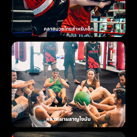
คลาสมวยไทยสำหรับเด็ก
คลาสเผาผลาญไขมัน