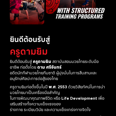
ยินดีต้อนรับสู่
ครูดามยิม
ยินดีต้อนรับสู่
ครูดามยิม
สถาบันสอนมวยไทยระดับมือ
อาชีพ ก่อตั้งโดย
ดาม ศรีจันทร์
อดีตนักกีฬามวยไทยทีมชาติ ผู้มุ่งมั่นในการสืบสานและ
อนุรักษ์ศิลปะการต่อสู้ของไทย
ครูดามยิมก่อตั้งขึ้นในปี
พ.ศ. 2553
ด้วยวิสัยทัศน์ในการนำ
มวยไทยมาเป็นเครื่องมือสำคัญ
ในการพัฒนาคุณภาพชีวิต หรือ
Life Development
เพื่อ
เสริมสร้างทั้งความแข็งแรงของ
ร่างกาย ระเบียบวินัย และความแข็งแกร่งทางจิตใจ