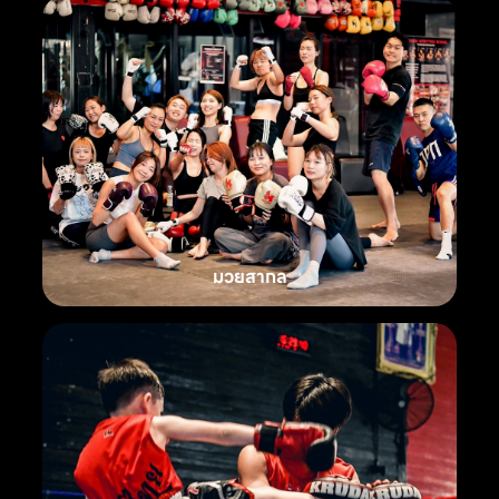
มวยสากล